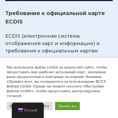
Требования к официальной карте
ECDIS
ECDIS (электронная система
отображения карт и информации) и
требования к официальным картам
СОЛАС
требует, чтобы определенные суда
соответствовали положениям Международной морской
Мы используем файлы cookie на нашем веб-сайте, чтобы
предоставить вам наиболее актуальный опыт, запоминая
организации (ИМО), определенным в Международной
ваши предпочтения и повторные посещения. Нажимая
конвенции по охране человеческой жизни на море
«Принять все», вы соглашаетесь на использование ВСЕХ
файлов cookie. Однако вы можете посетить «Настройки
(СОЛАС) 1974 года вместе с поправками к ней.
файлов cookie», чтобы предоставить контролируемое
согласие.
ИМО СОЛАС V/19
изложены требования к типам карт,
которые должны иметь суда:
Настройки файлов cookie
Принять все
Русский
2.1 Все суда независимо от размера должны иметь: