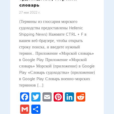
словарь
27 мая 2022 г.
(Термины из глоссария морского
судоходства предоставлены Hellenic
Shipping News) Нажмите CTRL + F в
вашем веб-браузере, чтобы открыть
строку поиска, и введите нужный
термин... Приложение «Морской словарь»
в Google Play Приложение «Морской
словарь» Морской (приложение) в Google
Play «Словарь судоходства» (приложение)
в Google Play Словарь военно-морских
терминов […]
Facebook
Twitter
Email
Pinterest
LinkedIn
Reddit
Gmail
Отправить