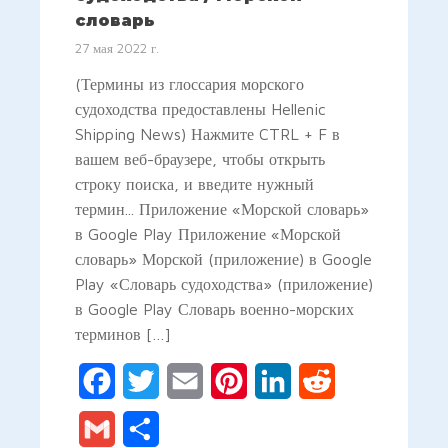
словарь
27 мая 2022 г.
(Термины из глоссария морского
судоходства предоставлены Hellenic
Shipping News) Нажмите CTRL + F в
вашем веб-браузере, чтобы открыть
строку поиска, и введите нужный
термин... Приложение «Морской словарь»
в Google Play Приложение «Морской
словарь» Морской (приложение) в Google
Play «Словарь судоходства» (приложение)
в Google Play Словарь военно-морских
терминов […]
Facebook
Twitter
Email
Pinterest
LinkedIn
Reddit
Gmail
Отправить