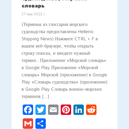
словарь
27 мая 2022 г.
(Термины из глоссария морского
судоходства предоставлены Hellenic
Shipping News) Нажмите CTRL + F в
вашем веб-браузере, чтобы открыть
строку поиска, и введите нужный
термин... Приложение «Морской словарь»
в Google Play Приложение «Морской
словарь» Морской (приложение) в Google
Play «Словарь судоходства» (приложение)
в Google Play Словарь военно-морских
терминов […]
Facebook
Twitter
Email
Pinterest
LinkedIn
Reddit
Gmail
Отправить