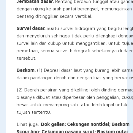
Jembatan dasar.
Rentang berdaun tunggal atau ganda
dengan ujung ke arah pantai berengsel, memungkinkan
bentang ditinggikan secara vertikal.
Survei dasar.
Suatu survei hidrografi yang begitu len
dan menyeluruh sehingga tidak perlu dilengkapi denga
survei lain dan cukup untuk menggantikan, untuk tuju
pemetaan, semua survei hidrografi sebelumnya di dae
tersebut.
Baskom.
(1) Depresi dasar laut yang kurang lebih sama
dalam pandangan denah dan dengan luas yang bervarias
(2) Daerah perairan yang dikelilingi oleh dinding derma
biasanya dibuat atau diperbesar oleh penggalian, cuku
besar untuk menampung satu atau lebih kapal untuk
tujuan tertentu.
Lihat juga:
Dok galian; Cekungan nontidal; Baskom
ScourJing; Cekungan pasang surut; Baskom putar
.