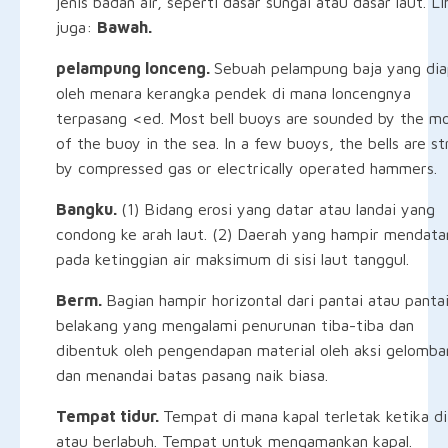
jenis badan air, seperti dasar sungai atau dasar laut. Li
juga:
Bawah.
pelampung lonceng.
Sebuah pelampung baja yang dia
oleh menara kerangka pendek di mana loncengnya
terpasang <ed. Most bell buoys are sounded by the m
of the buoy in the sea. In a few buoys, the bells are st
by compressed gas or electrically operated hammers.
Bangku.
(1) Bidang erosi yang datar atau landai yang
condong ke arah laut. (2) Daerah yang hampir mendata
pada ketinggian air maksimum di sisi laut tanggul.
Berm.
Bagian hampir horizontal dari pantai atau panta
belakang yang mengalami penurunan tiba-tiba dan
dibentuk oleh pengendapan material oleh aksi gelomba
dan menandai batas pasang naik biasa.
Tempat tidur.
Tempat di mana kapal terletak ketika di
atau berlabuh. Tempat untuk mengamankan kapal.